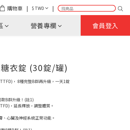
購物車
|
|
$
TWD
區
營養專欄
會員登入
糖衣錠 (30錠/罐)
TTFD)， 8種完整B群再升級，一天1錠 
同款B群升級！(註1)
TTFD)，延長釋放，調整體質。
皮膚、心臟及神經系統正常功能。