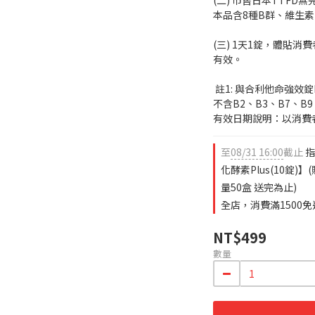
(二) 市售日本TTFD無
本品含8種B群、維生素
(三) 1天1錠，體貼
有效。
 註1: 與合利他命強效錠EX PLUS相比，合利他命強效錠EX PLUS 
不含B2、B3、B7、B9
有效日期說明：以消費
至
08/31 16:00
截止
指
化酵素Plus(10錠
量50盒 送完為止)
全店，消費滿1500免
NT$499
數量