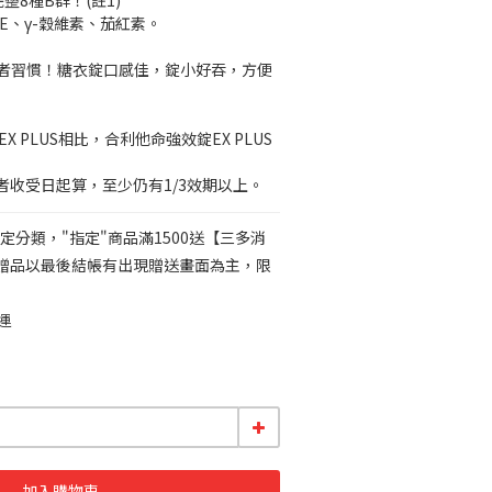
完整8種B群！(註1)
E、γ-穀維素、茄紅素。
消費者習慣！糖衣錠口感佳，錠小好吞，方便
者收受日起算，至少仍有1/3效期以上。
定分類，"指定"商品滿1500送【三多消
)】(贈品以最後結帳有出現贈送畫面為主，限
運
加入購物車