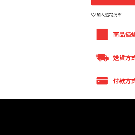
加入追蹤清單
商品描
送貨方
B
增量維生素
全家 取貨付款
B
整
群再升級
付款方
全家 取貨不付
7-11 取貨付款
(一)
日本熱銷
信用卡付款
7-11 取貨不
增量維生素
B
貨到付款
國際包裹
放
，調整體
全家取貨付款
宅配
皮膚、心臟
7-11 取貨付款
貨到付款
銀行轉帳／AT