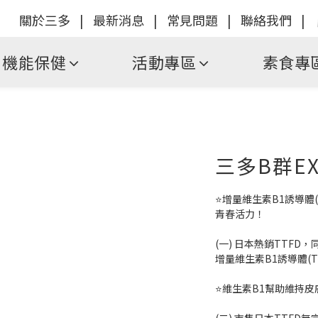
關於三多
|
最新消息
|
常見問題
|
聯絡我們
|
機能保健
活動專區
素食專
三多B群EX
⭐增量維生素B1誘導體(
青春活力！
(一) 日本熱銷TTFD，
增量維生素B1誘導體(
⭐維生素B1幫助維持