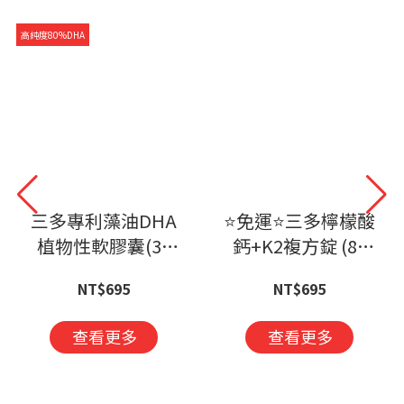
高純度80%DHA
三多專利藻油DHA
⭐免運⭐三多檸檬酸
植物性軟膠囊(30
鈣+K2複方錠 (80
粒/盒)
錠/盒)
NT$695
NT$695
查看更多
查看更多