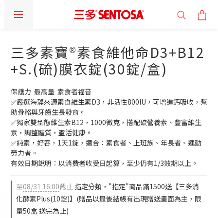
三多素寶®素食維他命D3+B12
+S.(硫)膜衣錠(30錠/盒)
保護力  最高量  素食者福音
✅嚴選海藻來源素食維生素D3，非活性800IU，可增進鈣吸收，幫
助骨骼與牙齒生長發育。
✅獨家雙型態維生素B12，1000微克，搭配硫營養素、豐富維生
素，調整體質，靈活健康。
✅純素，好吞，1天1錠，適合：素食者、上班族、年長者、運動
勞力者。
有效日期說明：以消費者收受日起算，至少仍有1/3效期以上。
至
08/31 16:00
截止
指定分類，"指定"商品滿1500送【三多消
化酵素Plus(10錠)】(贈品以最後結帳有出現贈送畫面為主，限
量50盒 送完為止)