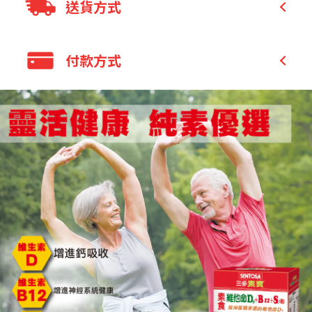
增進鈣吸收，增進神經、肌肉
、骨骼、皮
送貨方式
膚、心臟健康。
輔助紅血球形成。緩解疼痛。素食者福音
全家 取貨付款
付款方式
D3
全家 取貨不付款
(一
)
素食
增進鈣吸收，有助於維持神經、
肌肉的正常生理！
7-11 取貨付款
信用卡付款
素食者福音
D3
⊙
：嚴選藻類來源
，素食者
7-11 取貨不付款
貨到付款
可安心食用。
國際包裹
輕鬆滿足量
800IU
D3
全家取貨付款
⊙
：
非活性
，幫助骨
宅配
骼與牙齒的生長發育。
7-11 取貨付款
貨到付款
)
(
二
豐富維生素
，調整體質，滿足素食者不易
銀行轉帳／ATM
攝取的營養！
LINE Pay
B12
1000mg
B12(
◆維生素
：
高效型
甲基
B12)+
B12，
常態型
增進神經系統的健
康，有助於紅血球的形成，適量搭配幫助
健康維持。
◆珍貴硫(s.)元素(來自MSM、DL-甲硫胺
酸、牛磺酸)：滋補強身、靈活健康。
B1