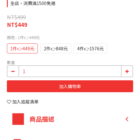
全店，消費滿1500免運
NT$499
NT$449
顏色
: 1件👉449元
1件👉449元
2件👉848元
4件👉1576元
數量
加入購物車
加入追蹤清單
商品描述