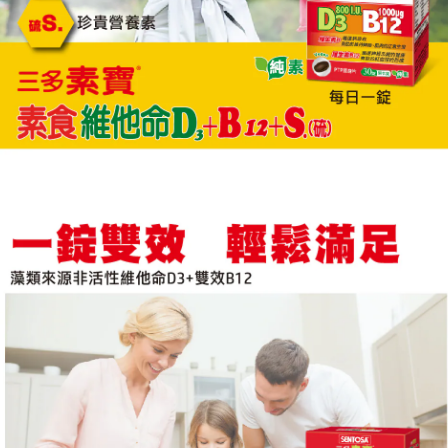
◆維生素
：幫助維持皮膚、心臟及神經
B2
系統的正常功能。
幫助維持皮膚健康、
B6
增進神經系統的健康。
B9
◆葉酸
：有助於紅血球的形成。有助於
胎兒的正常發育與生長。
◆牛磺酸、膽鹼、紅甜菜粉：幫助消化，
促進新陳代謝，調節生理機能。
)
1
(
三
錠小，好吞，一天
錠，純素可食用。
)
(
四
適合對象：
素食者、
上班族、
年長者
、
注重養顏美容者、飲食不均衡者、運動勞力
者。