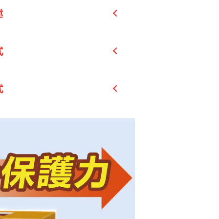
述
g專利BCM-95®薑黃萃取物(高
式
久)
人體實驗研究及發表科學文獻。
式
吸收利用率
款
用8~10小時
類薑黃素Curcuminoids+薑黃
付款
merone—是一般市售薑黃沒有的
黃素有保健功效的協同作用。
有珍貴薑黃油及添加專利胡椒
M
黃吸收利用率。