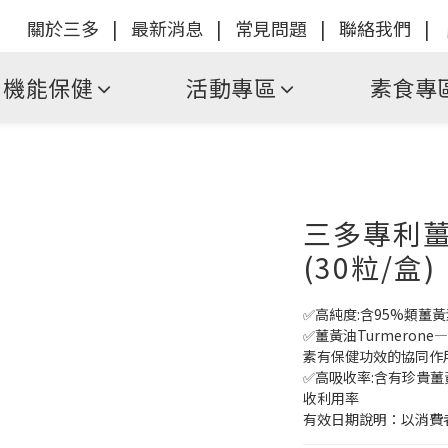
關於三多
|
最新消息
|
常見問題
|
聯絡我們
|
機能保健
活動專區
素食專
三多專利薑
(30粒/盒)
✅高純度:含95%類薑黃素C
✅薑黃油Turmero
素有保健功效的協同作
✅高吸收率:含有珍貴
收利用率
有效日期說明：以消費