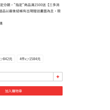
定分類，"指定"商品滿1500送【三多消
)】(贈品以最後結帳有出現贈送畫面為主，限
運
👉842元
4件👉1584元
加入購物車