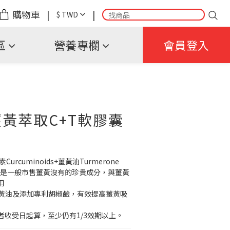
購物車
|
|
$
TWD
區
營養專欄
會員登入
黃萃取C+T軟膠囊
urcuminoids+薑黃油Turmerone
ne—是一般市售薑黃沒有的珍貴成分，與薑黃
用
薑黃油及添加專利胡椒鹼，有效提高薑黃吸
者收受日起算，至少仍有1/3效期以上。