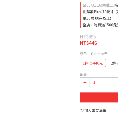
至
08/31 16:00
截止
指
化酵素Plus(10錠
量50盒 送完為止)
全店，消費滿1500免
NT$495
NT$446
顏色
: 1件👉446元
1件👉446元
2件
數量
加入追蹤清單