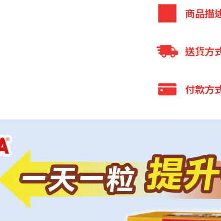
商品描
每粒含250m
送貨方
吸收率、作用持
-經過多項
全家 取貨付款
付款方
-7倍生物
全家 取貨不付
-體內持續作
7-11 取貨付款
高純度:含95%
信用卡付款
7-11 取貨不
油Turmerone。
貨到付款
國際包裹
薑黃油Tur
全家取貨付款
宅配
珍貴成分，與薑
7-11 取貨付款
貨到付款
高吸收率:含
銀行轉帳／AT
鹼，有效提高薑
LINE Pay