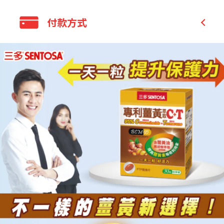
-經過多項人體實驗研究及發表科學文獻。
全家 取貨付款
付款方式
-7倍生物吸收利用率
全家 取貨不付款
-體內持續作用8~10小時
7-11 取貨付款
高純度:含95%類薑黃素Curcuminoids+薑黃
信用卡付款
7-11 取貨不付款
油Turmerone。
貨到付款
國際包裹
薑黃油Turmerone—是一般市售薑黃沒有的
全家取貨付款
宅配
珍貴成分，與薑黃素有保健功效的協同作用。
7-11 取貨付款
貨到付款
高吸收率:含有珍貴薑黃油及添加專利胡椒
銀行轉帳／ATM
鹼，有效提高薑黃吸收利用率。
LINE Pay