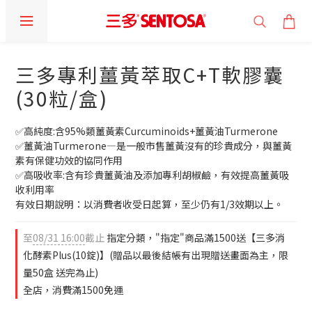
三多專利薑黃萃取C+T軟膠囊
(30粒/盒)
✅高純度:含95%類薑黃素Curcuminoids+薑黃油Turmerone
✅薑黃油Turmerone—是一般市售薑黃沒有的珍貴成分，與薑黃
素有保健功效的協同作用
✅高吸收率:含有珍貴薑黃油及添加專利胡椒鹼，有效提高薑黃吸
收利用率
有效日期說明：以消費者收受日起算，至少仍有1/3效期以上。
至
08/31 16:00
截止
指定分類，"指定"商品滿1500送【三多消
化酵素Plus(10錠)】(贈品以最後結帳有出現贈送畫面為主，限
量50盒 送完為止)
全店，消費滿1500免運