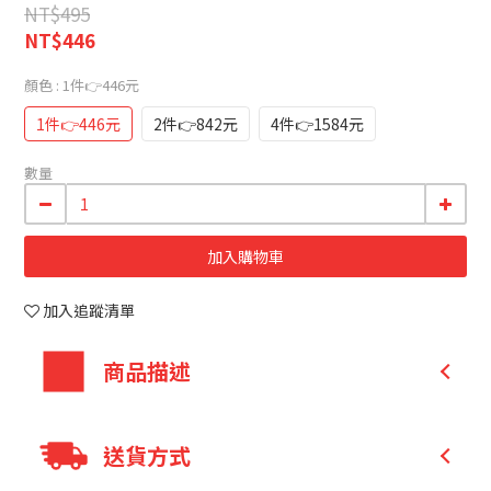
NT$495
NT$446
顏色
: 1件👉446元
1件👉446元
2件👉842元
4件👉1584元
數量
加入購物車
加入追蹤清單
商品描述
每粒含250mg專利BCM-95®薑黃萃取物(高
送貨方式
吸收率、作用持久)