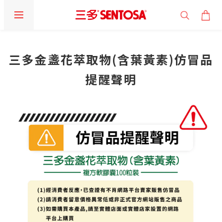
三多金盞花萃取物(含葉黃素)仿冒品
提醒聲明