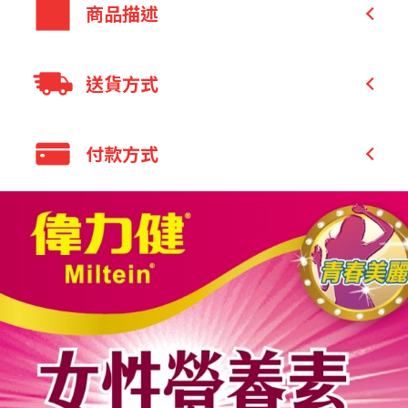
商品描述
(
)
大豆萃取物
含大豆異黃酮
：補充青春元
送貨方式
素
(
)
西洋牡荊
聖潔莓萃取物
：由內而外展現
全家 取貨付款
付款方式
光彩
全家 取貨不付款
魚膠原蛋白：小分子、吸收率高。
7-11 取貨付款
蜂王乳：含獨特的癸烯酸，維持青春美麗
信用卡付款
7-11 取貨不付款
的珍品。
貨到付款
宅配
全家取貨付款
貨到付款
7-11 取貨付款
銀行轉帳／ATM
LINE Pay