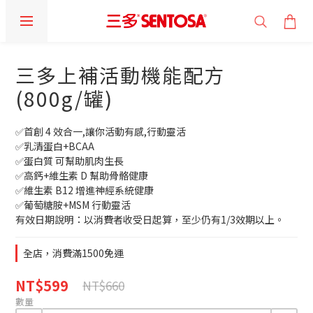
三多上補活動機能配方
(800g/罐)
✅首創 4 效合一,讓你活動有感,行動靈活
✅乳清蛋白+BCAA
✅蛋白質 可幫助肌肉生長
✅高鈣+維生素 D 幫助骨骼健康
✅維生素 B12 增進神經系統健康
✅葡萄糖胺+MSM 行動靈活
有效日期說明：以消費者收受日起算，至少仍有1/3效期以上。
全店，消費滿1500免運
NT$599
NT$660
數量