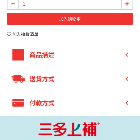
加入購物車
加入追蹤清單
商品描述
首創 4 效合一,讓你活動有感,行動靈活
送貨方式
乳清蛋白+BCAA
蛋白質 可幫助肌肉生長
全家 取貨付款
高鈣+維生素 D 幫助骨骼健康
付款方式
全家 取貨不付款
維生素 B12 增進神經系統健康
7-11 取貨付款
葡萄糖胺+MSM 行動靈活
信用卡付款
7-11 取貨不付款
貨到付款
宅配