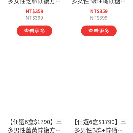
多女性芝麻鎂複方錠
多女性B群+鐵鎂糖衣
(60錠/盒)
錠 (60錠/盒)
NT$359
NT$359
NT$399
NT$399
查看更多
查看更多
【任選6盒$1790】三
【任選6盒$1790】三
多男性薑黃鋅複方錠
多男性B群+鋅硒錠