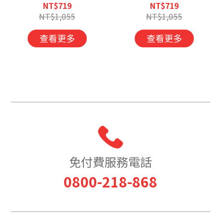
黃素)複方軟膠囊 (100
蝦紅素軟膠囊 (50粒/
NT$719
NT$719
粒/盒)-特惠活動商品
盒)-特惠活動商品恕不
NT$1,055
NT$1,055
恕不折抵購物金
折抵購物金
查看更多
查看更多
免付費服務電話
0800-218-868