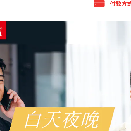
全家 取貨付款
付款方
於維持生長發育與
全家 取貨不付
「硒」好精神
7-11 取貨付款
能。
信用卡付款
7-11 取貨不
「維他命C &
貨到付款
國際包裹
「維他命B群
全家取貨付款
宅配
快速崩散劑型
7-11 取貨付款
貨到付款
銀行轉帳／AT
LINE Pay