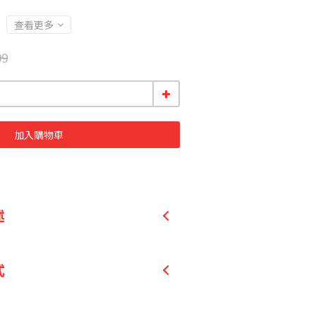
查看更多
99
加入購物車
述
取物」含有珍貴薑黃素，滋補強
式
人生好彩色。
 為胰島素及多種酵素的成分，有助