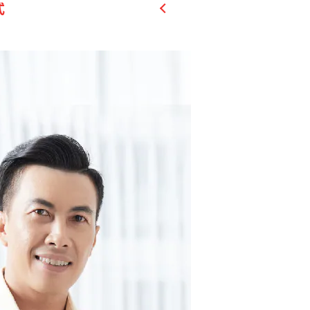
式
生殖機能。增進皮膚健康。
款
 人體重要的微量元素，調節生理機
付款
E」雙重保護力 具抗氧化作用
」好活力
 幫助吸收作用。
M