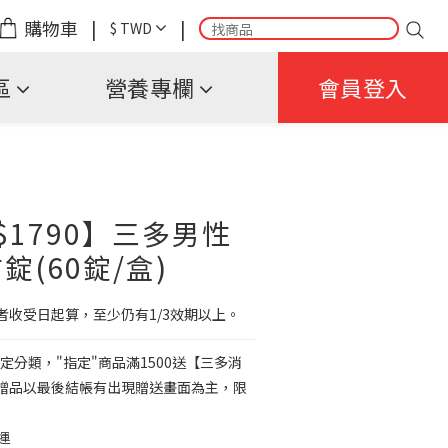
購物車
|
|
$
TWD
區
營養專欄
會員登入
$1790】三多男性
(60錠/盒)
者收受日起算，至少仍有1/3效期以上。
定分類，"指定"商品滿1500送【三多消
)】(贈品以最後結帳有出現贈送畫面為主，限
運