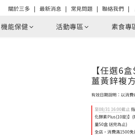
關於三多
|
最新消息
|
常見問題
|
聯絡我們
|
機能保健
活動專區
素食專
【任選6盒
薑黃鋅複方錠
有效日期說明：以消費
至
08/31 16:00
截止
指
化酵素Plus(10錠
量50盒 送完為止)
全店，消費滿1500免