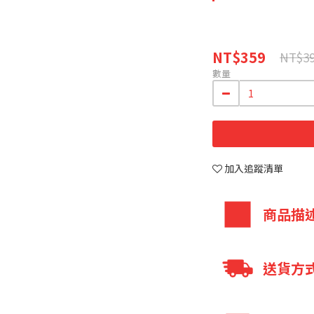
NT$359
NT$3
數量
加入追蹤清單
商品描
「專利薑黃萃
送貨方
身，應酬有元氣，
「鋅」好男人