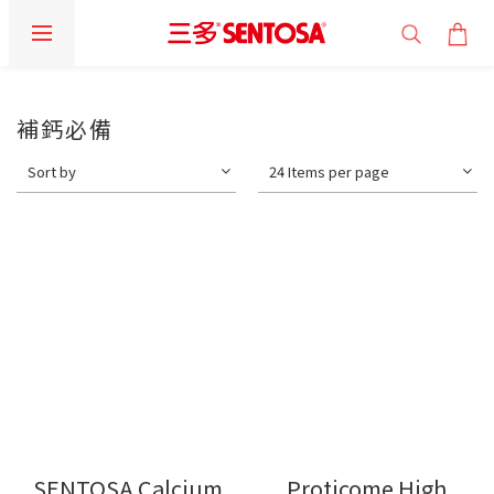
補鈣必備
Sort by
24 Items per page
SENTOSA Calcium
Proticome High