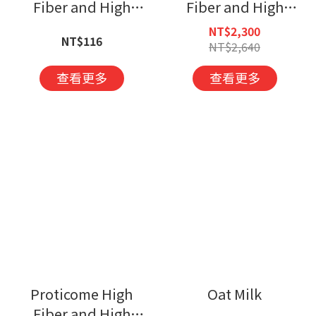
Fiber and High
Fiber and High
Calcium Nutritional
Calcium Nutritional
NT$2,300
NT$116
Formula
Formula
NT$2,640
查看更多
查看更多
Proticome High
Oat Milk
Fiber and High