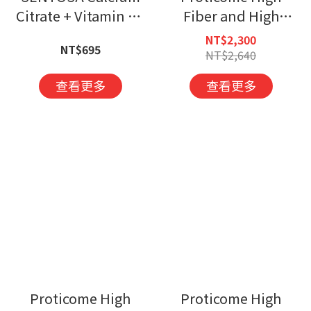
Citrate + Vitamin K2
Fiber and High
Tablets
Calcium Nutritional
NT$2,300
NT$695
Formula+
NT$2,640
查看更多
查看更多
Proticome High
Proticome High