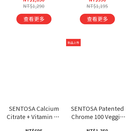
NT$1,290
NT$1,195
查看更多
查看更多
新品上市
SENTOSA Calcium
SENTOSA Patented
Citrate + Vitamin K2
Chrome 100 Veggie
Tablets
Capsules
NT$695
NT$1,350