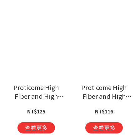
Proticome High
Proticome High
Fiber and High
Fiber and High
Calcium Nutritional
Calcium Nutritional
NT$125
NT$116
Formula
Formula
查看更多
查看更多