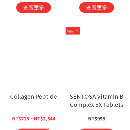
查看更多
查看更多
新品上市
Collagen Peptide
SENTOSA Vitamin B
Complex EX Tablets
NT$715 ~ NT$2,544
NT$998