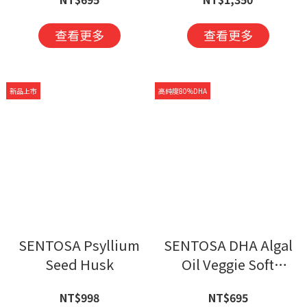
查看更多
查看更多
新品上市
高純度80%DHA
SENTOSA Psyllium
SENTOSA DHA Algal
Seed Husk
Oil Veggie Soft
capsule
NT$998
NT$695