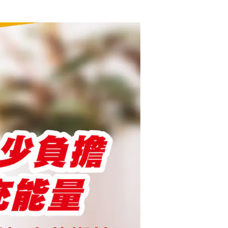
款
肪酸 (亞麻油酸、𝛂-次亞麻油
簡單。
付款
足感。
M