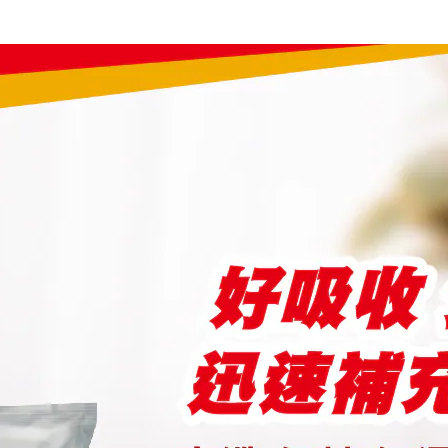
全家 取貨不付
提供每日必需脂
7-11 取貨付款
酸)，脂肪補充超
信用卡付款
7-11 取貨不
高纖可增加飽
貨到付款
宅配
全家取貨付款
貨到付款
7-11 取貨付款
銀行轉帳／AT
LINE Pay