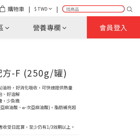
購物車
|
|
$
TWD
區
營養專欄
會員登入
-F (250g/罐)
油酯)油粉，好消化吸收，可快速提供熱量
泡、好溶解
糖，少負擔
(亞麻油酸、𝛂-次亞麻油酸)，脂肪補充超
者收受日起算，至少仍有1/3效期以上。