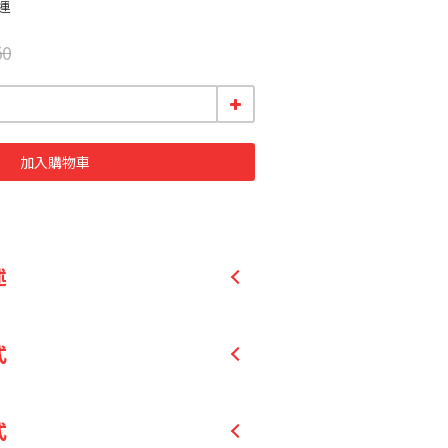
運
50
加入購物車
述
三酸甘油酯)油粉，好消化吸收，可快
式
，易沖泡、好溶解。
式
精、無糖，少負擔。