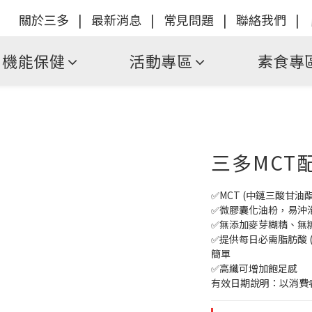
關於三多
|
最新消息
|
常見問題
|
聯絡我們
|
機能保健
活動專區
素食專
三多MCT配方
✅MCT (中鏈三酸甘
✅微膠囊化油粉，易沖
✅無添加麥芽糊精、無
✅提供每日必需脂肪酸 
簡單
✅高纖可增加飽足感
有效日期說明：以消費