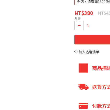
全店，消費滿1500免
NT$380
NT$4
數量
加入追蹤清單
商品描
MCT (中鏈
送貨方
速提供熱量。
微膠囊化油粉
全家 取貨付款
付款方
無添加麥芽糊