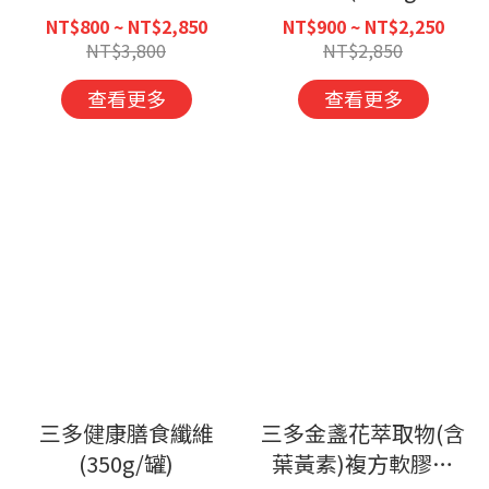
(50粒/盒)
85%) 60粒/盒
NT$800 ~ NT$2,850
NT$900 ~ NT$2,250
NT$3,800
NT$2,850
查看更多
查看更多
三多健康膳食纖維
三多金盞花萃取物(含
(350g/罐)
葉黃素)複方軟膠囊