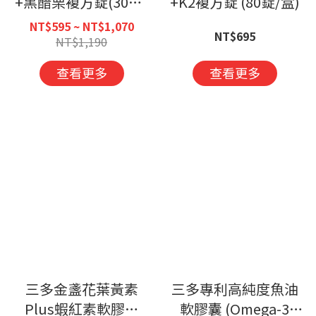
+黑醋栗複方錠(30錠/
+K2複方錠 (80錠/盒)
盒)
NT$595 ~ NT$1,070
NT$695
NT$1,190
查看更多
查看更多
三多金盞花葉黃素
三多專利高純度魚油
Plus蝦紅素軟膠囊
軟膠囊 (Omega-3