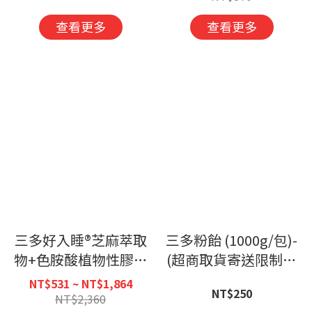
查看更多
查看更多
三多好入睡®芝麻萃取
三多粉飴 (1000g/包)-
物+色胺酸植物性膠囊
(超商取貨寄送限制最
(30粒/盒)
多3袋，超過請選宅
NT$531 ~ NT$1,864
NT$250
配)
NT$2,360