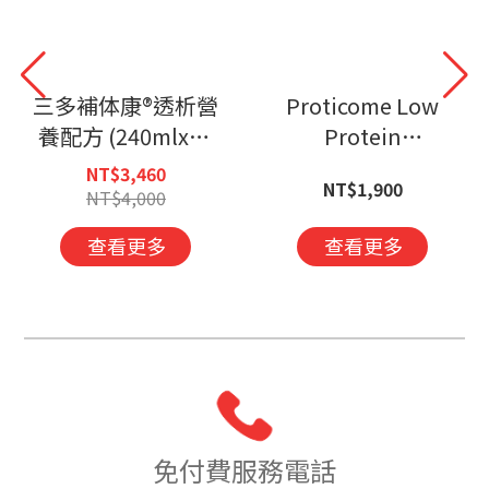
三多補体康®透析營
Proticome Low
養配方 (240mlx24
Protein
罐)X2箱-洗腎適用-
Nutritional
NT$3,460
NT$1,900
特惠商品恕不抵扣
Formula
NT$4,000
購物金
查看更多
查看更多
免付費服務電話