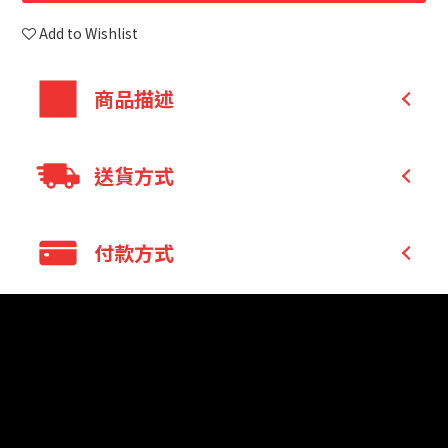
Add to Wishlist
商品描述
適用對象: 洗腎的腎衰竭患者
送貨方式
優質乳清蛋白，好吸收，補充洗腎流失的蛋白
質。
Others
付款方式
低鈉、減少磷、鉀。
Others
低昇糖指數(GI值38.3)，洗腎的糖尿病腎病變患者
適用。
Credit Card
口飲或管灌皆可，無乳糖。
貨到付款
Bank Transfer
LINE Pay