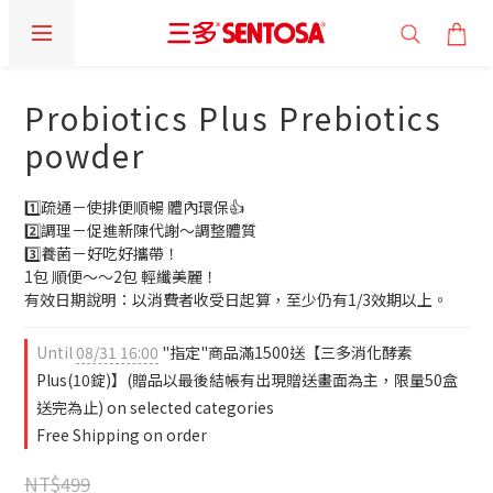
Probiotics Plus Prebiotics
powder
1️⃣疏通－使排便順暢 體內環保👍
2️⃣調理－促進新陳代謝～調整體質
3️⃣養菌－好吃好攜帶！
1包 順便～～2包 輕纖美麗！
有效日期說明：以消費者收受日起算，至少仍有1/3效期以上。
Until
08/31 16:00
"指定"商品滿1500送【三多消化酵素
Plus(10錠)】(贈品以最後結帳有出現贈送畫面為主，限量50盒
送完為止) on selected categories
Free Shipping on order
NT$499