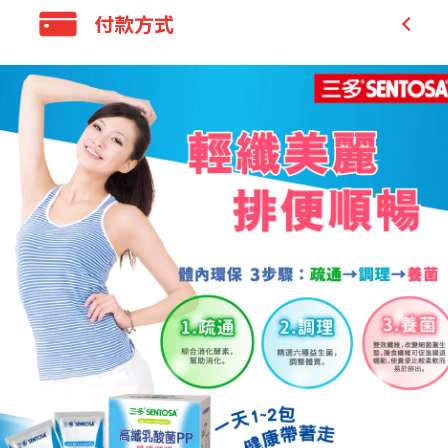
Family Mart Pickup and pay in store (B
付款方式
160億好菌、雙效纖維、綜合酵素
2C)
小包裝攜帶方便
Family Mart Pickup only (B2C)
Credit Card
7-11 Pickup and pay in store (B2C)
貨到付款
7-11 Pickup only (B2C)
FMT pick-up and pay
Others
7-11 pick-up and pay
Others
Bank Transfer
LINE Pay