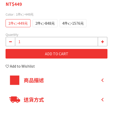
NT$449
Color
: 1件👉449元
1件👉449元
2件👉848元
4件👉1576元
Quantity
ADD TO CART
Add to Wishlist
商品描述
鳳梨優格口味
送貨方式
可直接食用或是加溫冷水沖調飲用
不含番瀉葉可安心使用