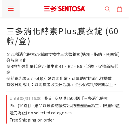
三多消化酵素Plus膜衣錠 (60
粒/盒)
🏅21種消化酵素👉幫助食物中三大營養素(醣類、脂肪、蛋白質)
分解與消化
💯B群加強能量代謝👉維生素B1、B2、B6、泛酸，促進新陳代
謝。
🤩芽孢乳酸菌👉可順利通過消化道，可幫助維持消化道機能
有效日期說明：以消費者收受日起算，至少仍有1/3效期以上。
Until
08/31 16:00
"指定"商品滿1500送【三多消化酵素
Plus(10錠)】(贈品以最後結帳有出現贈送畫面為主，限量50盒
送完為止) on selected categories
Free Shipping on order