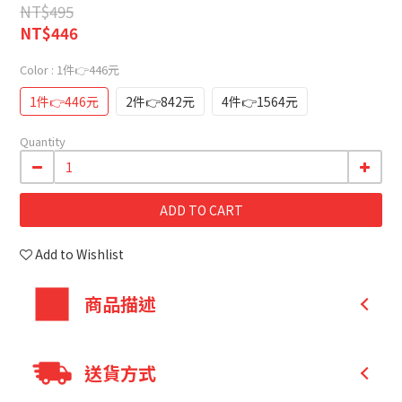
NT$495
NT$446
Color
: 1件👉446元
1件👉446元
2件👉842元
4件👉1564元
Quantity
ADD TO CART
Add to Wishlist
商品描述
添加更多種不同功能性的酵素、含澱粉分解酵
送貨方式
素、脂肪分解酵素、蛋白質分解酵素、鳳梨酵素、木