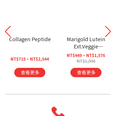
Collagen Peptide
Marigold Lutein
Ext.Veggie
Capsules
NT$449 ~ NT$1,576
NT$715 ~ NT$2,544
NT$1,996
查看更多
查看更多