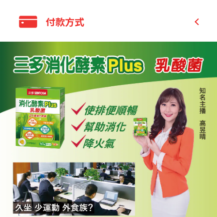
瓜酵素，幫助食物中三大營養素(醣類、脂肪、蛋白質)
Family Mart Pickup and pay in store (B
付款方式
分解與消化，有助於營養素吸收。
2C)
B群加強能量代謝：含維生素B1、B2、B6、泛
Family Mart Pickup only (B2C)
酸，促進新陳代謝。
Credit Card
7-11 Pickup and pay in store (B2C)
特別添加芽孢乳酸菌：可順利通過消化道，可幫
貨到付款
7-11 Pickup only (B2C)
助維持消化道機能、改變細菌叢生態、健康維持。
FMT pick-up and pay
國際包裹
添加鎂，有助於身體正常代謝。
7-11 pick-up and pay
Others
Bank Transfer
Others
LINE Pay