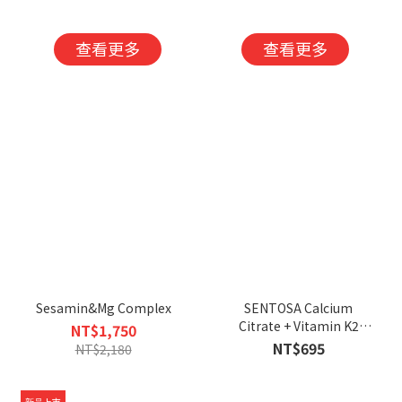
入組-恕不折抵購
100
物金
capsules/box
查看更多
查看更多
Sesamin&Mg Complex
SENTOSA Calcium
Citrate + Vitamin K2
NT$1,750
Tablets
NT$695
NT$2,180
新品上市