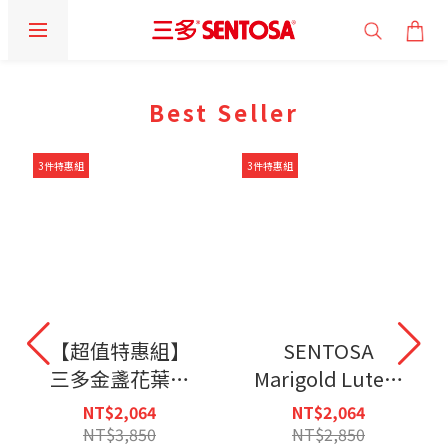
prev
prev
next
next
Best Seller
3件特惠組
3件特惠組
【超值特惠組】
SENTOSA
三多金盞花葉黃
Marigold Lutein
素Plus蝦紅素軟
Ext. Complex
NT$2,064
NT$2,064
膠囊(50粒/盒)X3
Soft Capsule
NT$3,850
NT$2,850