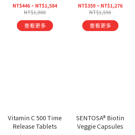
NT$446 ~ NT$1,584
NT$359 ~ NT$1,276
NT$1,980
NT$1,596
查看更多
查看更多
Vitamin C 500 Time
SENTOSA® Biotin
Release Tablets
Veggie Capsules