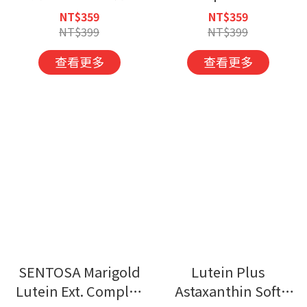
(60錠/盒)
Zn&Se Sugar Coated
NT$359
NT$359
Tablets
NT$399
NT$399
查看更多
查看更多
SENTOSA Marigold
Lutein Plus
Lutein Ext. Complex
Astaxanthin Soft