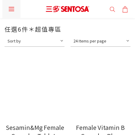
任選6件＊超值專區
Sort by
24 Items per page
Sesamin&Mg Female
Female Vitamin B