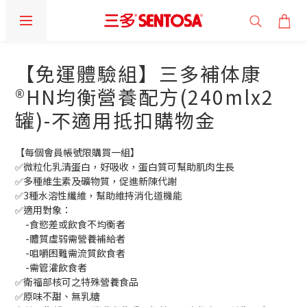
【免運體驗組】三多補体康
®HN均衡營養配方(240mlx2
罐)-不適用抵扣購物金
【每個會員帳號限購買一組】
✅微粒化乳清蛋白，好吸收，蛋白質可幫助肌肉生長
✅多種維生素及礦物質，促進新陳代謝
✅3種水溶性纖維，幫助維持消化道機能
✅適用對象：
     -食慾差或飲食不均衡者
     -體質虛弱需營養補給者
     -咀嚼困難需流質飲食者
     -需管灌飲食者
✅衛福部核可之特殊營養食品
✅原味不甜、無乳糖