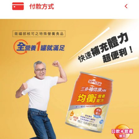
全家 取貨不付款
✅3種水溶性纖維，幫助維持消化道機能。
付款方式
7-11 取貨不付款
✅適用對象：
宅配
-食慾差或飲食不均衡者
信用卡付款
-體質虛弱
需
營養補給者
銀行轉帳／ATM
-咀嚼困難需流質飲食者
LINE Pay
-需管灌飲食者
✅衛福部核可之特殊營養食品
✅原味不甜、無乳糖