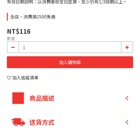
有效日期說明：以消費者收受日起算，至少仍有1/3效期以上。
全店，消費滿1500免運
NT$116
數量
加入購物車
加入追蹤清單
商品描述
微粒化
乳清蛋白，好吸收，蛋白質可幫助肌肉生
送貨方式
長。
✅多種維生素及礦物質，促進新陳代謝。