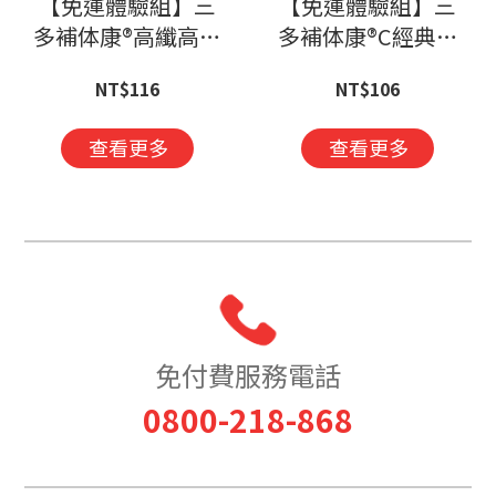
【免運體驗組】三
【免運體驗組】三
多補体康®高纖高鈣
多補体康®C經典營
營養配方(240mlx2
養配方(240mlx2罐)
NT$116
NT$106
罐)-不適用抵扣購物
不適用抵扣購物金
金
查看更多
查看更多
免付費服務電話
0800-218-868