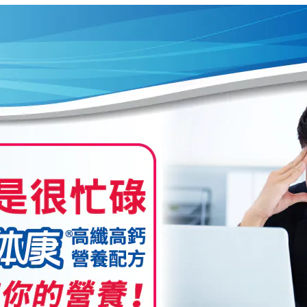
取貨唷！
信用卡付款
銀行轉帳／AT
LINE Pay