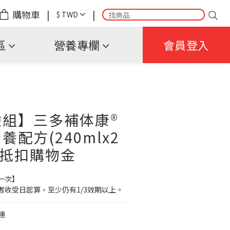
購物車
|
|
$
TWD
區
營養專欄
會員登入
組】三多補体康®
配方(240mlx2
用抵扣購物金
一次】
者收受日起算，至少仍有1/3效期以上。
運