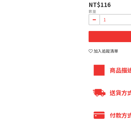
NT$116
數量
加入追蹤清單
商品描
高鈣+維生素
送貨方
高纖配方，可
超過10公克
全家 取貨不付
付款方
無乳糖
7-11 取貨不
此組合商品超
宅配