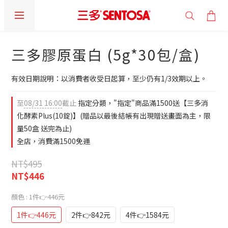
三多膠原蛋白 (5g*30包/盒)
有效日期說明：以消費者收受日起算，至少仍有1/3效期以上。
至
08/31 16:00
截止
指定分類，"指定"商品滿1500送【三多消
化酵素Plus(10錠)】(贈品以最後結帳有出現贈送畫面為主，限
量50盒 送完為止)
全店，消費滿1500免運
NT$495
NT$446
顏色
: 1件👉446元
1件👉446元
2件👉842元
4件👉1584元