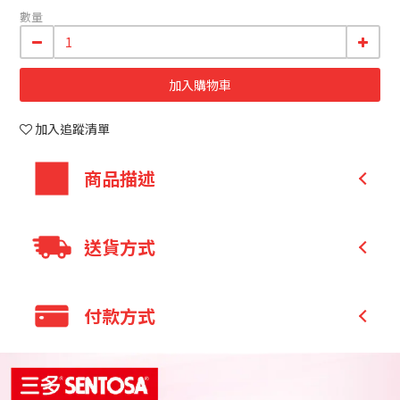
數量
加入購物車
加入追蹤清單
商品描述
健康美麗加分 活動更有勁
送貨方式
嚴選德國百年大廠GELITA膠原蛋白：採用豬皮經
特殊酵素水解萃取，品質佳
全家 取貨付款
付款方式
小分子胜肽好吸收，適合人體消化吸收
全家 取貨不付款
無糖、不含膽固醇
7-11 取貨付款
好溶解、無腥味、無苦味：可隨喜好添加在任何
信用卡付款
7-11 取貨不付款
形態食物中食用