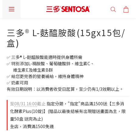
三多® L-麩醯胺酸(15gx15包/
盒)
✅ 三多® L-麩醯胺酸能適時提供身體所需
✅ 特別添加L-精胺酸、葡萄糖酸鋅、維生素C、
       維生素E及維生素B群
✅ 給您更完善的營養補給，維持身體精神
✅ 奶素可用
有效日期說明：以消費者收受日起算，至少仍有1/3效期以上。
至
08/31 16:00
截止
指定分類，"指定"商品滿1500送【三多消
化酵素Plus(10錠)】(贈品以最後結帳有出現贈送畫面為主，限
量50盒 送完為止)
全店，消費滿1500免運