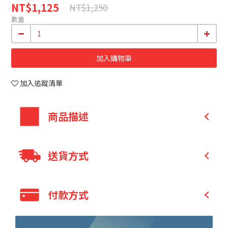
NT$1,125
NT$1,250
數量
加入購物車
加入追蹤清單
商品描述
送貨方式
三多® L-麩醯胺酸能適時提供身體所需。
並特別添加L-精胺酸、葡萄糖酸鋅、維生素
全家 取貨付款
C、維生素E及維生素B群。
付款方式
全家 取貨不付款
給您更完善的營養補給，維持身體精神。
7-11 取貨付款
奶素可用