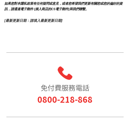
如果您對本隱私政策有任何疑問或意見，或者您希望我們更新有關您或您的偏好的資
訊，請通過電子郵件 {插入商店的CS電子郵件]與我們聯繫。
[最新更新日期：請填入最新更新日期]
免付費服務電話
0800-218-868