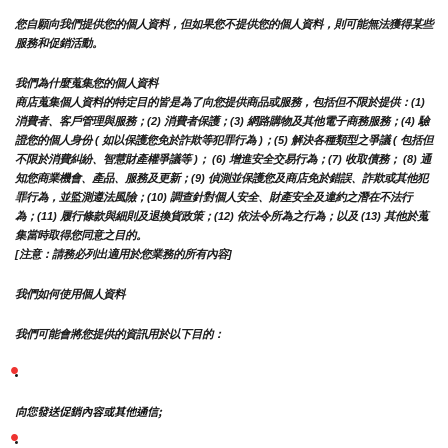
您自願向我們提供您的個人資料，但如果您不提供您的個人資料，則可能無法獲得某些
服務和促銷活動。
我們為什麼蒐集您的個人資料
商店蒐集個人資料的特定目的皆是為了向您提供商品或服務，包括但不限於提供：(1) 
消費者、客戶管理與服務；(2) 消費者保護；(3) 網路購物及其他電子商務服務；(4) 驗
證您的個人身份 ( 如以保護您免於詐欺等犯罪行為 )；(5) 解決各種類型之爭議 ( 包括但
不限於消費糾紛、智慧財產權爭議等 )； (6) 增進安全交易行為；(7) 收取債務； (8) 通
知您商業機會、產品、服務及更新；(9) 偵測並保護您及商店免於錯誤、詐欺或其他犯
罪行為，並監測遵法風險；(10) 調查針對個人安全、財產安全及違約之潛在不法行
為；(11) 履行條款與細則及退換貨政策；(12) 依法令所為之行為；以及 (13) 其他於蒐
集當時取得您同意之目的。
[注意：請務必列出適用於您業務的所有內容]
我們如何使用個人資料
我們可能會將您提供的資訊用於以下目的：
向您發送促銷內容或其他通信;