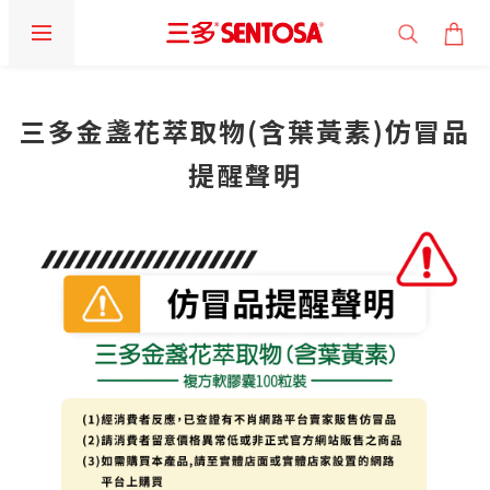
三多金盞花萃取物(含葉黃素)仿冒品
提醒聲明