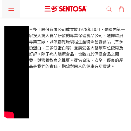
prev
prev
next
next
三多士股份有限公司成立於1978年10月，是國內第一
家投入病人食品研發的專業保健食品公司。選擇歐洲
專業工廠，以噴霧乾燥製程生產特殊營養食品（三多
奶蛋白、三多低蛋白等）並廣受各大醫療單位使用及
好評。除了病人膳療食品，也致力於保健食品之開
發，與營養教育之推廣。提供合法、安全、優良的產
品是我們的責任，期望對國人的健康有所貢獻。