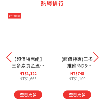
熱銷排行
3件特惠組
3件特惠組
值特惠)三多
【超值特惠組】
【超值
他命D3
三多金盞花葉黃
三多金
IU+B.膜衣錠
素Plus蝦紅素軟
物(含葉
NT$748
NT$2,064
NT$2
錠)2入組-恕
膠囊(50粒/盒)X3
方軟膠囊 
T$1,100
NT$3,850
NT$2
扣抵購物金
入組-恕不折抵購
盒)X3
物金
折抵
查看更多
查看更多
查看