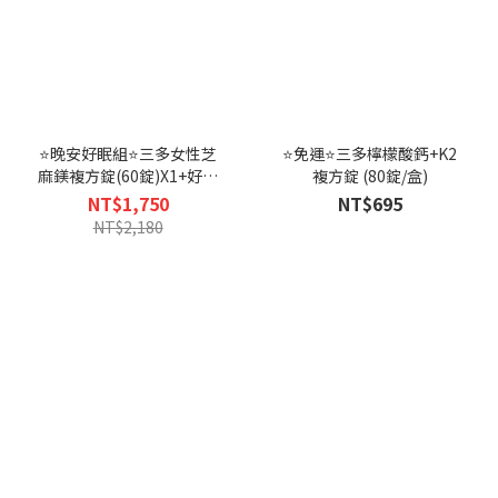
⭐晚安好眠組⭐三多女性芝
⭐免運⭐三多檸檬酸鈣+K2
麻鎂複方錠(60錠)X1+好入
複方錠 (80錠/盒)
睡芝麻萃取物+色胺酸植物
NT$1,750
NT$695
性膠囊 (60粒)X2-恕不折抵
NT$2,180
購物金