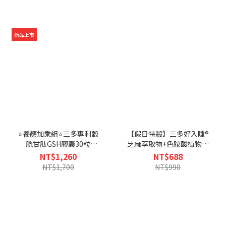
新品上市
⭐養顏加乘組⭐三多專利穀
【假日特殺】三多好入睡®
胱甘肽GSH膠囊30粒
芝麻萃取物+色胺酸植物性
X2+三多膠原蛋白 30包X1-
膠囊 (60粒/盒)-恕不折抵
NT$1,260
NT$688
恕不折抵購物金
購物金
NT$1,700
NT$990