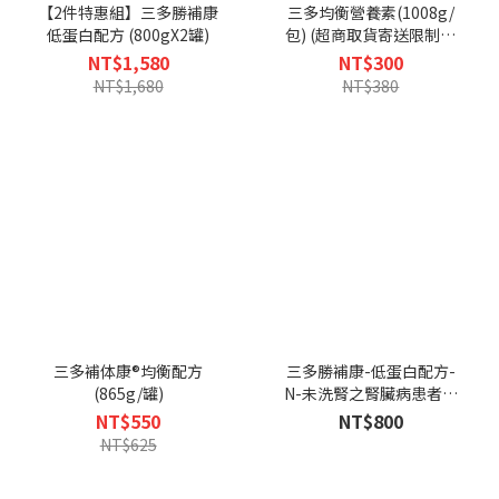
【2件特惠組】三多勝補康
三多均衡營養素(1008g/
低蛋白配方 (800gX2罐)
包) (超商取貨寄送限制最
多3袋，超過請選宅配)
NT$1,580
NT$300
NT$1,680
NT$380
三多補体康®均衡配方
三多勝補康-低蛋白配方-
(865g/罐)
N-未洗腎之腎臟病患者適
用(825g/罐)-可抵會員購
NT$550
NT$800
物金
NT$625