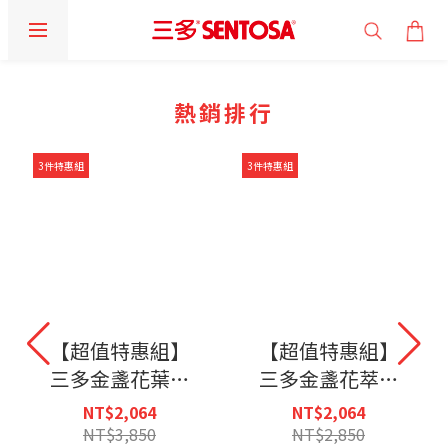
prev
prev
prev
next
next
next
熱銷排行
3件特惠組
3件特惠組
【超值特惠組】
【超值特惠組】
三多金盞花葉黃
三多金盞花萃取
素Plus蝦紅素軟
物(含葉黃素)複
NT$2,064
NT$2,064
膠囊(50粒/盒)X3
方軟膠囊 (100粒/
NT$3,850
NT$2,850