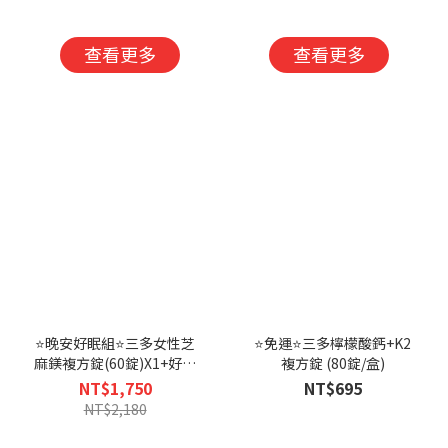
入組-恕不折抵購
盒)X3入組-恕不
物金
折抵購物金
查看更多
查看更多
⭐晚安好眠組⭐三多女性芝
⭐免運⭐三多檸檬酸鈣+K2
麻鎂複方錠(60錠)X1+好入
複方錠 (80錠/盒)
睡芝麻萃取物+色胺酸植物
NT$1,750
NT$695
性膠囊 (60粒)X2-恕不折抵
NT$2,180
購物金