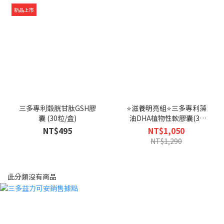
新品上市
三多專利穀胱甘肽GSH膠
⭐滋養明亮組⭐三多專利藻
囊 (30粒/盒)
油DHA植物性軟膠囊(30
粒)+游離型葉黃素+黑醋栗
NT$495
NT$1,050
複方錠(30錠/盒)x1盒-恕不
NT$1,290
折抵購物金
此分類沒有商品