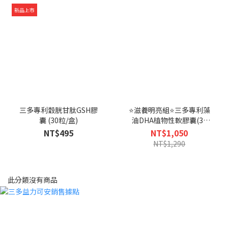
新品上市
三多專利穀胱甘肽GSH膠
⭐滋養明亮組⭐三多專利藻
囊 (30粒/盒)
油DHA植物性軟膠囊(30
粒)+游離型葉黃素+黑醋栗
NT$495
NT$1,050
複方錠(30錠/盒)x1盒-恕不
NT$1,290
折抵購物金
此分類沒有商品