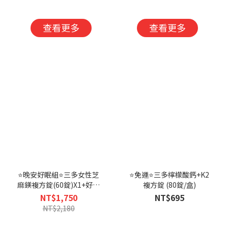
入組-恕不折抵購
盒)X3入組-恕不
物金
折抵購物金
查看更多
查看更多
⭐晚安好眠組⭐三多女性芝
⭐免運⭐三多檸檬酸鈣+K2
麻鎂複方錠(60錠)X1+好入
複方錠 (80錠/盒)
睡芝麻萃取物+色胺酸植物
NT$1,750
NT$695
性膠囊 (60粒)X2-恕不折抵
NT$2,180
購物金