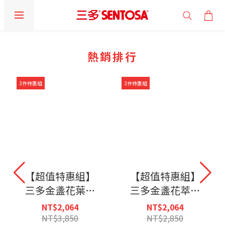
prev
prev
prev
next
next
next
熱銷排行
3件特惠組
3件特惠組
【超值特惠組】
【超值特惠組】
三多金盞花葉黃
三多金盞花萃取
素Plus蝦紅素軟
物(含葉黃素)複
NT$2,064
NT$2,064
膠囊(50粒/盒)X3
方軟膠囊 (100粒/
NT$3,850
NT$2,850