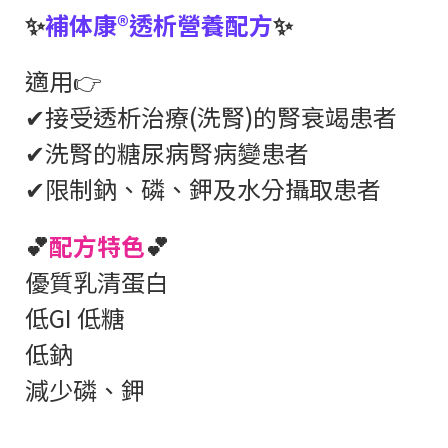
✨
補体康®透析營養配方
✨
適用👉
✔接受透析治療(洗腎)的腎衰竭患者
✔洗腎的糖尿病腎病變患者
✔限制鈉、磷、鉀及水分攝取患者
💕
配方特色
💕
優質乳清蛋白
低GI 低糖
低鈉
減少磷、鉀