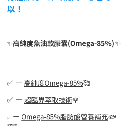
以！
✨
高純度魚油軟膠囊(Omega-85%)
✨
✅
－
高純度Omega-85%
🥰
✅
－
超臨界萃取技術
🌹
－
Omega-85%脂肪酸營養補充
🐟
✅
🐟🐟