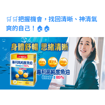
🛒🛒
把握機會，找回清晰、神清氣
爽的自己！
🏠🏠