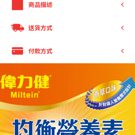
商品描述
膳食纖維：可促進腸道蠕動，改善細菌叢
送貨方式
生態
+
乳清蛋白
大豆分離蛋白，好消化吸收
全家 取貨付款
付款方式
可口飲、可管灌
全家 取貨不付款
適合營養不良或攝食不便者。
7-11 取貨付款
信用卡付款
7-11 取貨不付款
貨到付款
宅配
全家取貨付款
貨到付款
7-11 取貨付款
銀行轉帳／ATM
LINE Pay