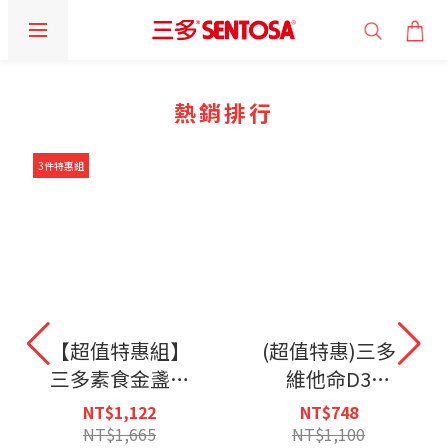
prev
prev
prev
prev
next
next
next
next
熱銷排行
3件特惠組
【超值特惠組】
(超值特惠)三多
三多素食金盞花
維他命D3
葉黃素 (50粒/
800IU+B.膜衣錠
NT$1,122
NT$748
盒)X3入組-恕不
(80錠)2入組-恕
NT$1,665
NT$1,100