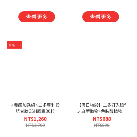
可抵扣購物金
不扣抵購物金
查看更多
查看更多
新品上市
⭐養顏加乘組⭐三多專利穀
【假日特殺】三多好入睡®
胱甘肽GSH膠囊30粒
芝麻萃取物+色胺酸植物性
X2+三多膠原蛋白 30包X1-
膠囊 (60粒/盒)-恕不折抵
NT$1,260
NT$688
恕不折抵購物金
購物金
NT$1,700
NT$990