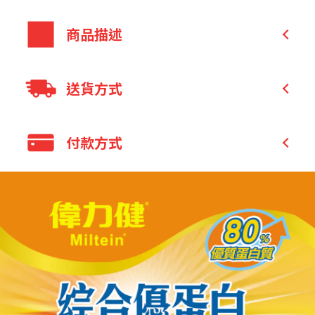
商品描述
香草口味蛋白質飲品，適合全家人飲用
送貨方式
優質蛋白質:可幫助肌肉生長及生長發育
支鏈胺基酸:蛋白質有助於組織的修復
Family Mart Pickup and pay in store (B
麩醯胺酸:調節生機能，增強體力
付款方式
2C)
富含維生素C:佔進膠原蛋白的形成、增進骨
Family Mart Pickup only (B2C)
骼及牙齒的生長
Credit Card
7-11 Pickup and pay in store (B2C)
鋅:有助於維持生長發育與生殖機能
貨到付款
7-11 Pickup only (B2C)
FMT pick-up and pay
Others
7-11 pick-up and pay
Others
Bank Transfer
LINE Pay