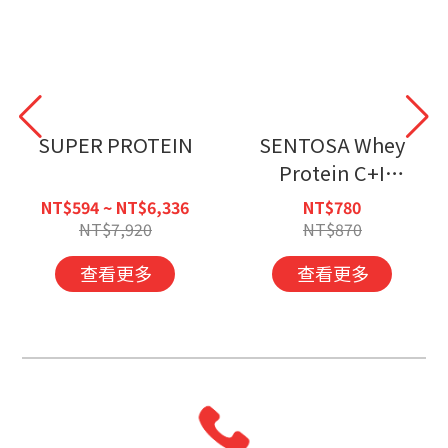
SUPER PROTEIN
SENTOSA Whey
Protein C+I
Concentrate +
NT$594 ~ NT$6,336
NT$780
Isolate
NT$7,920
NT$870
查看更多
查看更多