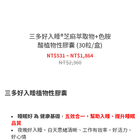
三多好入睡®芝麻萃取物+色胺
酸植物性膠囊 (30粒/盒)
NT$531 ~ NT$1,864
NT$2,360
三多好入睡植物性膠囊
睡眠好 為 健康基礎
，
五效合一，幫助入睡、提升睡眠
品質
夜晚好入睡，白天思緒清晰、工作有效率，好活力、
好心情