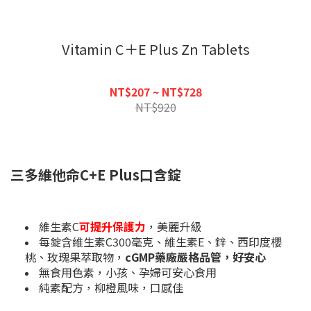
Vitamin C＋E Plus Zn Tablets
NT$207 ~ NT$728
NT$920
三多維他命C+E Plus口含錠
維生素C
可提升保護力
，美麗升級
每錠含維生素C300毫克、維生素E、鋅、西印度櫻
桃、玫瑰果萃取物，
cGMP藥廠嚴格品管，好安心
無食用色素，小孩、孕婦可安心食用
純素配方，柳橙風味，口感佳