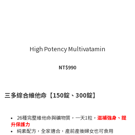
High Potency Multivatamin
NT$990
三多綜合維他命【150錠、300錠】
26種完整維他命與礦物質，一天1粒，
滋補強身、提
升保護力
純素配方，全家適合，產前產後婦女也可食用