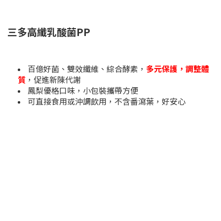
三多高纖乳酸菌PP
百億好菌、雙效纖維、綜合酵素，
多元保護，調整體
質
，促進新陳代謝
鳳梨優格口味，小包裝攜帶方便
可直接食用或沖調飲用，不含番瀉葉，好安心