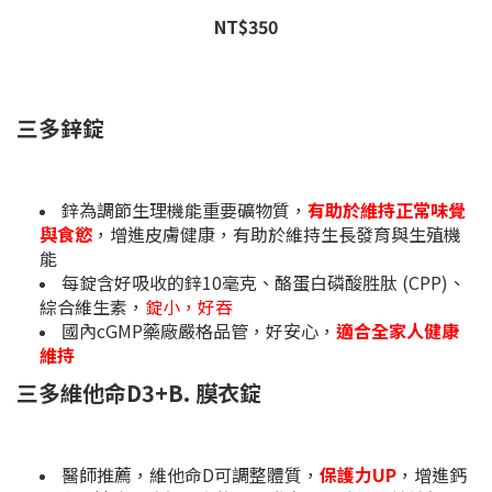
NT$350
三多鋅錠
鋅為調節生理機能重要礦物質，
有助於維持正常味覺
與食慾
，增進皮膚健康，有助於維持生長發育與生殖機
能
每錠含好吸收的鋅10毫克、酪蛋白磷酸胜肽 (CPP)、
綜合維生素，
錠小，好吞
國內cGMP藥廠嚴格品管，好安心，
適合全家人健康
維持
三多維他命D3+B. 膜衣錠
醫師推薦，維他命D可調整體質，
保護力UP
，增進鈣