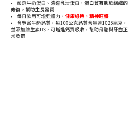
嚴選牛奶蛋白、濃縮乳清蛋白，
蛋白質有助於組織的
修復，幫助生長發質
每日飲用可增強體力，
健康維持，精神旺盛
含豐富牛奶鈣質，每100公克鈣質含量達1025毫克，
並添加維生素D3，可增進鈣質吸收，幫助骨骼與牙齒正
常發育