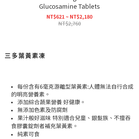
Glucosamine Tablets
NT$621 ~ NT$2,180
NT$2,760
三多葉黃素凍
每份含有6毫克游離型葉黃素:人體無法自行合成
的明亮營養素。
添加綜合蔬果營養 好健康。
無添加色素及防腐劑
果汁般好滋味 特別適合兒童、銀髮族、不擅吞
食膠囊錠劑者補充葉黃素。
純素可食