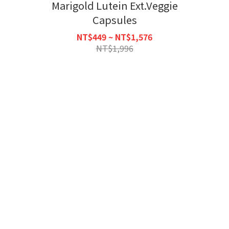
Marigold Lutein Ext.Veggie
Capsules
NT$449 ~ NT$1,576
NT$1,996