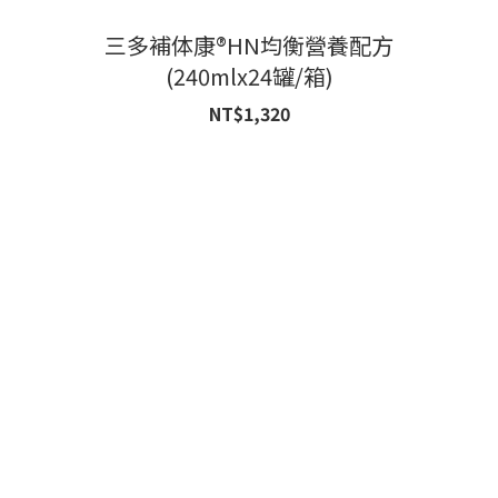
三多補体康®HN均衡營養配方
(240mlx24罐/箱)
NT$1,320