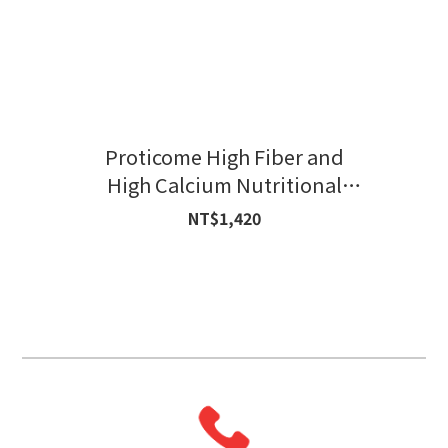
Proticome High Fiber and
High Calcium Nutritional
Formula
NT$1,420