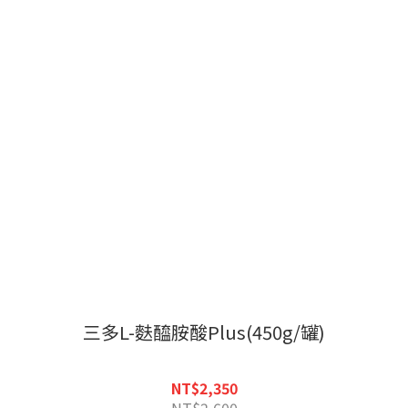
三多L-麩醯胺酸Plus(450g/罐)
NT$2,350